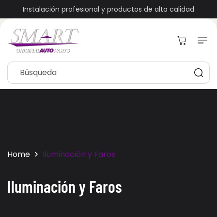
Ir
Directamente
Instalación profesional y productos de alta calidad
Al Contenido
Carrito
Búsqueda
Home
Iluminación y Faros
C
Iluminación y Faros
o