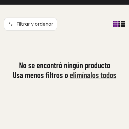
l
e
Filtrar y ordenar
c
c
i
ó
No se encontró ningún producto
n
Usa menos filtros o
elimínalos todos
: