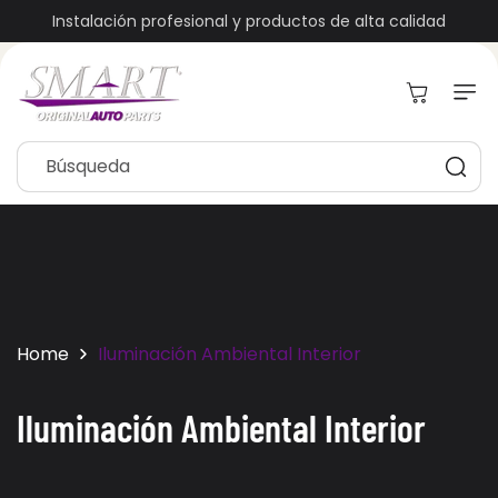
Ir
Directamente
Instalación profesional y productos de alta calidad
Al Contenido
Carrito
Búsqueda
Home
Iluminación Ambiental Interior
C
Iluminación Ambiental Interior
o