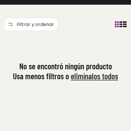
l
e
Filtrar y ordenar
c
c
i
ó
No se encontró ningún producto
n
Usa menos filtros o
elimínalos todos
: